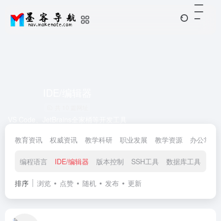
IDE/编辑器
共 10 篇网址
VS Code、JetBrains全家桶等开发工具
教育资讯
权威资讯
教学科研
职业发展
教学资源
办公常用
编程语言
IDE/编辑器
版本控制
SSH工具
数据库工具
仓
排序
浏览
点赞
随机
发布
更新