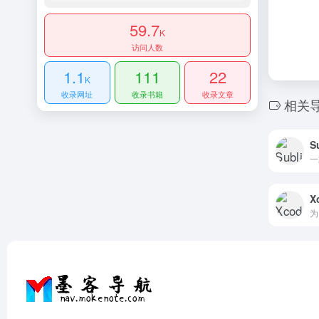
59.7
K
访问人数
1.1
111
22
K
收录网址
收录书籍
收录文章
相关
S
一
X