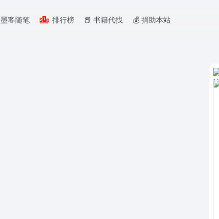
墨客随笔
排行榜
📕 书籍代找
💰️ 捐助本站