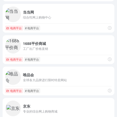
当当网
综合性网上购物中心
电商平台
# 电商平台
1688平价商城
工厂出厂价格直销
电商平台
# 电商平台
唯品会
全球各大品牌进行限时特卖网站
电商平台
# 电商平台
京东
专业的综合网上购物商城