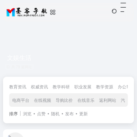
文娱生活
共 79 篇网址
教育资讯
权威资讯
教学科研
职业发展
教学资源
办公常用
电商平台
在线视频
导购比价
在线音乐
返利网站
汽车社
排序
浏览
点赞
随机
发布
更新