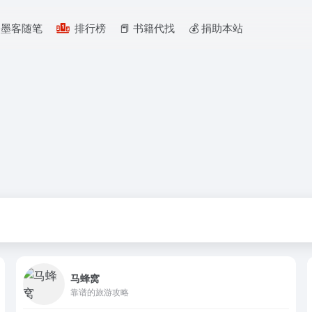
墨客随笔
排行榜
📕 书籍代找
💰️ 捐助本站
马蜂窝
靠谱的旅游攻略