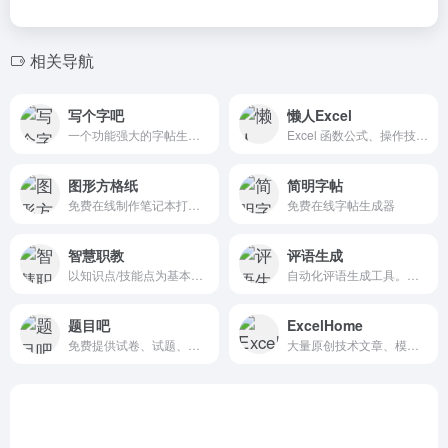
相关导航
写个字吧
懒人Excel
一个功能强大的字帖生成网站
Excel 函数公式、操作技巧、数据分析、图表模板、VBA、数据透视表教程
图形方格纸
简明字帖
免费在线制作笔记本打印纸的工具网站
免费在线字帖生成器
智慧职教
评语生成
以知识点/技能点为基本颗粒度，以整个专业的知识/技能树为整体架构
自动化评语生成工具。可根据学生特点配置评价模型
题目吧
ExcelHome
免费提供试卷、试题、练习题、单元卷、月考卷、期末期中等试卷相关资源下载服务
大量原创技术文章、模板及Excel教程