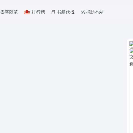
墨客随笔
排行榜
📕 书籍代找
💰️ 捐助本站