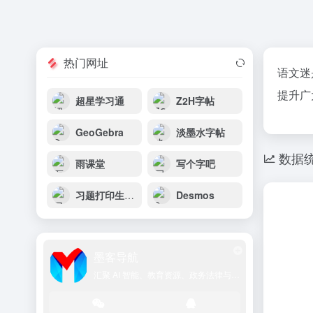
热门网址
语文迷
提升广
超星学习通
Z2H字帖
GeoGebra
淡墨水字帖
数据
雨课堂
写个字吧
习题打印生成器
Desmos
墨客导航
汇聚 AI 智能、教育资源、政务法律与学术文献的一站式导航平台