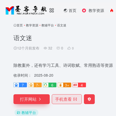
🌏️ 首页
教学资源
首页
•
教学资源
•
教辅平台
•
语文迷
语文迷
12个月前发布
32
0
0
除教案外，还有学习工具、诗词歌赋、常用熟语等资源
收录时间：
2025-08-20
7
7-
6
3+
4
打开网站
手机查看
教辅平台