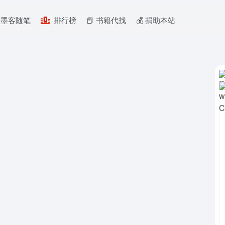
墨客随笔
排行榜
📕 书籍代找
💰️ 捐助本站