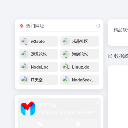
热门网址
精品软
w2solo
乐愚社区
远景论坛
鸿鹄论坛
数据
NodeLoc
Linux.do
IT天空
NodeSeek论坛
墨客导航
汇聚 AI 智能、教育资源、政务法律与学术文献的一站式导航平台