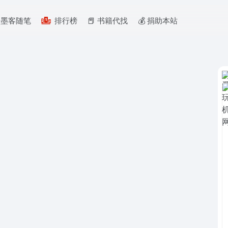
墨客随笔
排行榜
📕 书籍代找
💰️ 捐助本站