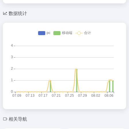
数据统计
相关导航