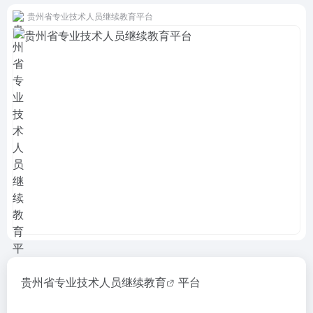
贵州省专业技术人员继续教育平台
贵州省专业技术人员
继续教育
平台