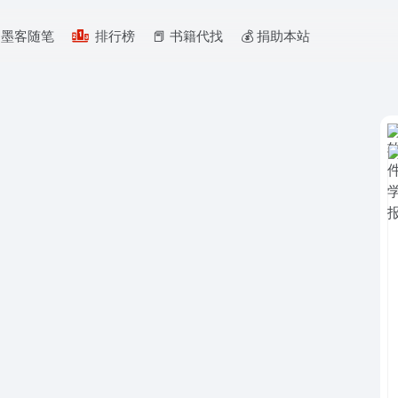
墨客随笔
排行榜
📕 书籍代找
💰️ 捐助本站