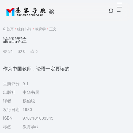
首页
•
经典书籍
•
教育学
•
正文
論語譯註
31
0
0
作为中国教师，论语一定要读的
豆瓣评分
9.1
出版社
中华书局
译者
杨伯峻
发行日期
1980
ISBN
9787101003345
标签
教育学