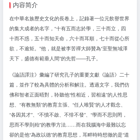
内容简介
在中華名族歷史文化的長卷上，記錄著一位元飲譽世界
的集大成者的名字，“十有五而志於學，三十而立，四
十而不惑，五十而知天命，六十而耳順，七十而從心所
欲，不逾矩。”他，就是被李苦禪大師贊為“至聖無域澤
天下，盛德有範垂人間”的先哲——孔子。
《論語譯注》彙編了研究孔子的重要文獻《論語》二十
篇，並作了較為具體的分析和解注。透過文字，我們仿
佛和智者正面晤對，聆聽他“性相近，習相遠”的人性思
想、“有教無類”的教育主張、“任人唯賢”的人才觀念、
“各因其才”、“不憤不啟、不悱不發”、“學而不思則罔，
思而不學則殆”的教學方法……而在我腦海中最難以忘
卻的是他“為政以德”的教育思想，耳畔時時想徹的是“道